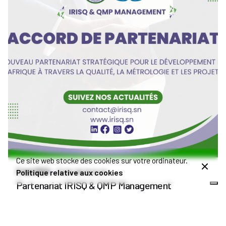
Publié par
Admin IRISQ
Ce site web stocke des cookies sur votre ordinateur.
2 mai 2024
3 min de lecture
Politique relative aux cookies
Partenariat IRISQ & QMP Management
Annonces
Partenariat