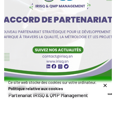
Publié par
Admin IRISQ
Ce site web stocke des cookies sur votre ordinateur.
2 mai 2024
3 min de lecture
Politique relative aux cookies
Partenariat IRISQ & QMP Management
Annonces
Partenariat