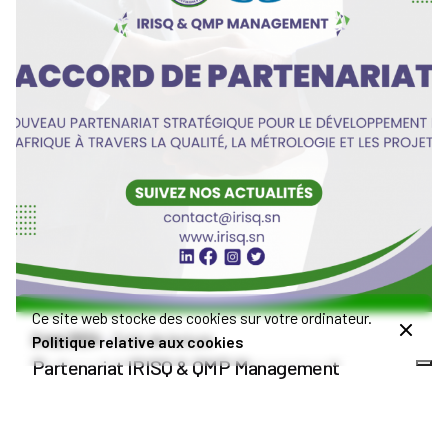
Publié par
Admin IRISQ
Ce site web stocke des cookies sur votre ordinateur.
2 mai 2024
3 min de lecture
Politique relative aux cookies
Partenariat IRISQ & QMP Management
Annonces
Partenariat