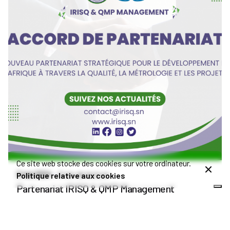
Publié par
Admin IRISQ
Ce site web stocke des cookies sur votre ordinateur.
2 mai 2024
3 min de lecture
Politique relative aux cookies
Partenariat IRISQ & QMP Management
Annonces
Partenariat